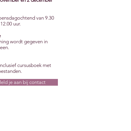
november en 2 december
woensdagochtend van 9.30
 12.00 uur.
e
ining wordt gegeven in
een.
inclusief cursusboek met
bestanden.
eld je aan bij contact