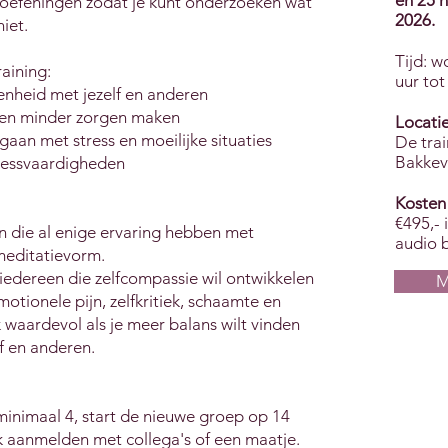
en 25 
 oefeningen zodat je kunt onderzoeken wat
2026.
iet.
Tijd: 
aining:
uur tot
enheid met jezelf en anderen
 en minder zorgen maken
Locati
aan met stress en moeilijke situaties
De tra
Bakkev
lnessvaardigheden
Kosten
€495,- 
n die al enige ervaring hebben met
audio 
meditatievorm.
 iedereen die zelfcompassie wil ontwikkelen
M
tionele pijn, zelfkritiek, schaamte en
k waardevol als je meer balans wilt vinden
f en anderen.
minimaal 4, start de nieuwe groep op 14
k aanmelden met collega's of een maatje.