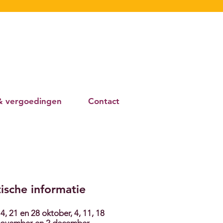
Bel voor meer
informatie of een
afspraak
0516 54 14 64
06 25 26 06 59
 & vergoedingen
Contact
ische informatie​
4, 21 en 28 oktober, 4, 11, 18